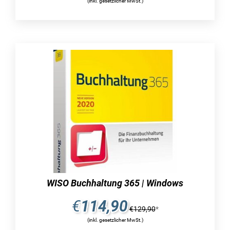
(inkl. gesetzlicher MwSt.)
und handelsrechtliche abschreibungsarten.
anlagegüter können anhand von festwerten,
einer leistungs-afa sowie der üblichen linearen
und degressiven abschreibungen bewertet
werden, um ihren wertverlust durch abnutzung
zu ermitteln. geringwertige wirtschaftsgüter
(gwg) werden vollständig im wirtschaftsjahr
abgeschrieben, indem sie einer
sofortabschreibung unterliegen. für jedes
anlagegut besteht die möglichkeit, den
gesamten lebenszyklus zu dokumentieren, und
es kann eine vorschau der abschreibung bis zu
20 jahre im voraus erstellt werden. mithilfe der
lexware anlagenverwaltung können
abschreibungsbuchungen und
WISO Buchhaltung 365 | Windows
umbuchungslisten erstellt werden. zusätzlich
€
114,90
zur anlagenkartei und dem anlagespiegel ist es
€
129,90
*
auch möglich, die inventaretiketten für die
(inkl. gesetzlicher MwSt.)
anlagegüter direkt auszudrucken. während der