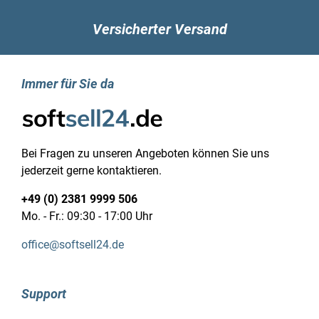
SSD-Formfaktor: M.2
Versicherter Versand
Grafik
Eigenschaft: Eingebaute Grafikadapter
Dediziertes Grafikadaptermodell: Nicht
verfügbar
Immer für Sie da
On-board GPU manufacturer: Intel
On-Board-Grafikadapterfamilie: Intel® UHD
Graphics
On-Board Grafikadaptermodell: Intel UHD
Bei Fragen zu unseren Angeboten können Sie uns
Graphics 730
jederzeit gerne kontaktieren.
Netzwerk
Eigenschaft: Ethernet/LAN
+49 (0) 2381 9999 506
Ethernet LAN Datentransferraten: 100,1000
Mo. - Fr.: 09:30 - 17:00 Uhr
Mbit/s
office@softsell24.de
Verkabelungstechnologie: 10/100/1000Base-
T(X)
LAN-Controller: Intel® I219-LM
Support
Eigenschaft: WLAN
Top WLAN-Standard: Wi-Fi 6 (802.11ax)