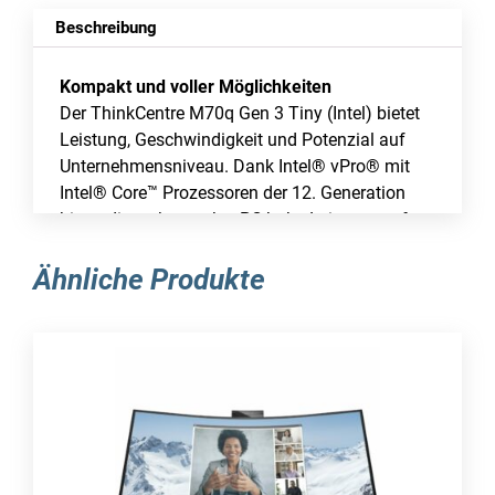
Beschreibung
Kompakt und voller Möglichkeiten
Der ThinkCentre M70q Gen 3 Tiny (Intel) bietet
Leistung, Geschwindigkeit und Potenzial auf
Unternehmensniveau. Dank Intel® vPro® mit
Intel® Core™ Prozessoren der 12. Generation
bietet dieser kompakte PC hohe Leistung auf
kleinstem Raum. Er ist mit verschiedenen
Massenspeicheroptionen erhältlich und bietet
Ähnliche Produkte
zwei Erweiterungssteckplätze auf der Rückseite
für zusätzliche Anschlussoptionen.
Schützen Sie Ihre Daten, Ihre Ideen und Ihr
Unternehmen
Jeder ThinkCentre ist zusätzlich durch
ThinkShield geschützt, die umfassende End-to-
End-Sicherheitslösung von Lenovo mit