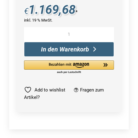
1.169,68
€
*
inkl. 19 % MwSt.
Lenovo
ThinkBook
15
In den Warenkorb
G4
IAP
Menge
Add to wishlist
Fragen zum
Artikel?