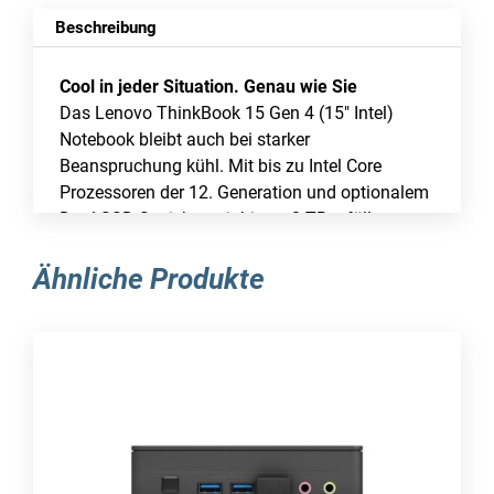
Beschreibung
Cool in jeder Situation. Genau wie Sie
Das Lenovo ThinkBook 15 Gen 4 (15″ Intel)
Notebook bleibt auch bei starker
Beanspruchung kühl. Mit bis zu Intel Core
Prozessoren der 12. Generation und optionalem
Dual-SSD-Speicher mit bis zu 2 TB erfüllt es
mühelos alle Ihre Computeranforderungen. Die
Intelligent Cooling Funktion passt dabei
Ähnliche Produkte
Lüftergeschwindigkeit, Wärmekapazität und
Akkulaufzeit an, um das System auch bei
intensiver Nutzung am Laufen zu halten.
Funktion mit Stil
Sie suchen nach einem äußerst mobilen,
flachen und eleganten Notebook? Das elegante,
zweifarbige Lenovo ThinkBook 15 Gen 4 ist 18,9