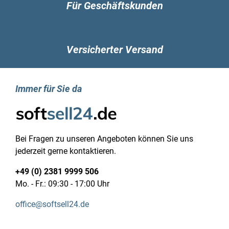
Für Geschäftskunden
RAM-Speicher maximal: 40 GB
Speicherkanäle: Zweikanalig
Speichermedium
Gesamtspeicherkapazität: 512 GB
Versicherter Versand
Speichermedien: SSD
Gesamtkapazität der SSDs: 512 GB
Anzahl SSD installiert: 1
Immer für Sie da
SSD Speicherkapazität: 512 GB
SSD Schnittstelle: PCI Express 4.0
SSD-Formfaktor: M.2
Eigenschaft: Integrierter Kartenleser
Bei Fragen zu unseren Angeboten können Sie uns
Kompatible Speicherkarten: SD, SDHC, SDXC,
jederzeit gerne kontaktieren.
MMC
Grafik
+49 (0) 2381 9999 506
Dediziertes Grafikadaptermodell: Nicht
Mo. - Fr.: 09:30 - 17:00 Uhr
verfügbar
Eigenschaft: Eingebaute Grafikadapter
office@softsell24.de
On-board GPU manufacturer: Intel
On-Board-Grafikadapterfamilie: Intel Iris Xe