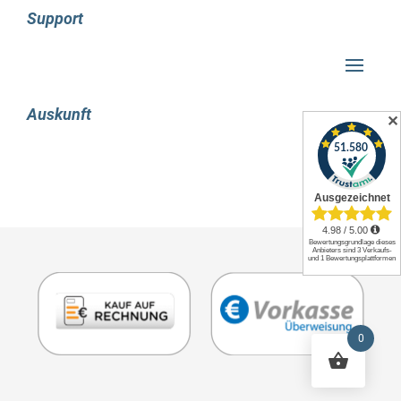
Support
Graphics
On-Board Grafikadaptermodell: Intel Iris Xe
Graphics
Audio
Audio-Chip: Realtek ALC3287
Auskunft
✕
Audio-System: Dolby Audio
Anzahl eingebauter Lautsprecher: 2
Lautsprecher Leistung: 2 W
Eigenschaft: Eingebautes Mikrofon
Mikrofonenanzahl: 2
Kamera
Eigenschaft: Frontkamera
Auflösung Frontkamera: 1920 x 1080 Pixel
Frontkamera HD Typ: Full HD
Eigenschaft: Privatsphärenkamera
0
Art der Privatsphäre: Sichtschutzblende
Netzwerk
Top WLAN-Standard: Wi-Fi 6 (802.11ax)