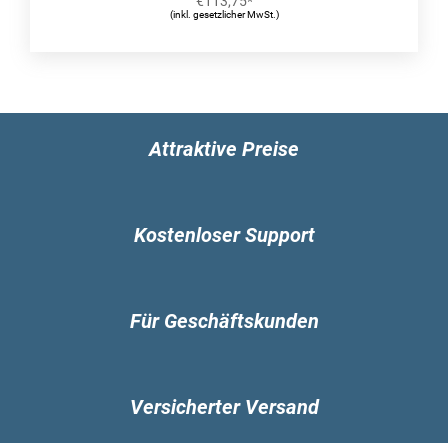
€
113,75
*
Tiefe: 113,4 mm
(inkl. gesetzlicher MwSt.)
Höhe: 34 mm
Gewicht: 72,1 g
Verpackungsdaten
Verpackungsbreite: 95,3 mm
Verpackungstiefe: 14 mm
Attraktive Preise
Verpackungshöhe: 171,5 mm
Paketgewicht: 96,7 g
Logistikdaten
Kostenloser Support
Breite des Versandkartons: 203,2 mm
Länge des Versandkartons: 311,2 mm
Höhe des Versandkartons: 101,6 mm
Warentarifnummer (HS): 84733020
Für Geschäftskunden
Gewicht Versandkarton: 2,63 kg
Anzahl Produkte pro Versandkarton: 25 Stück(e)
Versicherter Versand