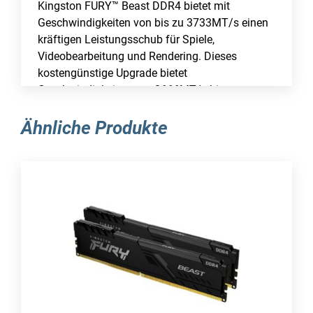
Kingston FURY™ Beast DDR4 bietet mit
Geschwindigkeiten von bis zu 3733MT/s einen
kräftigen Leistungsschub für Spiele,
Videobearbeitung und Rendering. Dieses
kostengünstige Upgrade bietet
Geschwindigkeiten von 2666MT/s bis
3733MT/s, Latenzen von CL15 bis CL19 und
Einzelmodulkapazitäten von 4GB bis 32GB
Ähnliche Produkte
sowie Kit-Kapazitäten von 8GB bis 128GB. Er
verfügt über eine automatische Plug-N-Play-
Übertaktung mit 2666 MT/s und ist sowohl mit
Intel XMP als auch mit AMD Ryzen kompatibel.
FURY Beast DDR4 bleibt kühl, dank stylischem,
schlankem Kühlkörper.
Einige ältere Chipsätze/Prozessoren von Intel
vor der 8. Generation wurden nicht aktualisiert,
um Speichermodule mit DDR4-DRAM mit 16
Gbit Dichte zu unterstützen. Erkundige dich