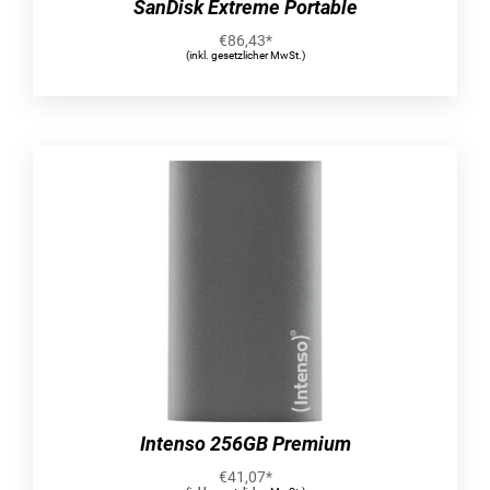
SanDisk Extreme Portable
€
86,43
*
(inkl. gesetzlicher MwSt.)
Intenso 256GB Premium
€
41,07
*