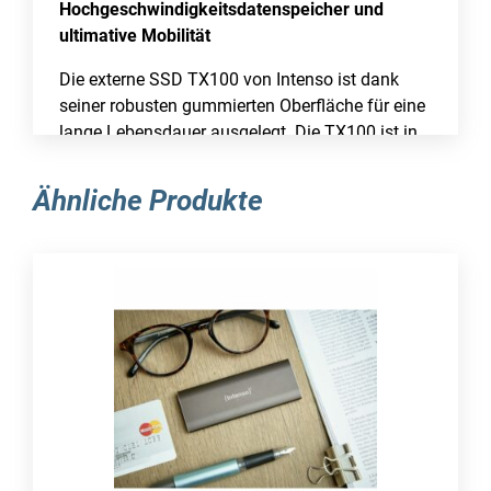
Hochgeschwindigkeitsdatenspeicher und
ultimative Mobilität
Die externe SSD TX100 von Intenso ist dank
seiner robusten gummierten Oberfläche für eine
lange Lebensdauer ausgelegt. Die TX100 ist in
einer Reihe von Optionen erhältlich, von 250 GB
bis hin zu 2 TB für deine größten digitalen
Ähnliche Produkte
Abenteuer. Darüber hinaus ist die externe SSD
mit einer Super Speed USB 3.2 Gen 1×1
Schnittstelle ausgestattet, die eine schnelle
Datenübertragung mit bis zu 500 MB/s
gewährleistet.
Solid State Drive
SSD Speicherkapazität: 2 TB
Lesegeschwindigkeit: 500 MB/s
Anschlüsse und Schnittstellen
USB-Anschlusstyp: USB Typ-C
USB-Version: 3.2 Gen 1 (3.1 Gen 1)
Merkmale