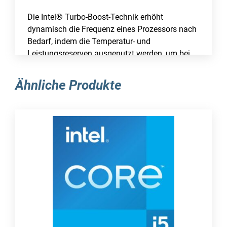
Die Intel® Turbo-Boost-Technik erhöht
dynamisch die Frequenz eines Prozessors nach
Bedarf, indem die Temperatur- und
Leistungsreserven ausgenutzt werden, um bei
Bedarf mehr Geschwindigkeit und andernfalls
mehr Energieeffizienz zu bieten.
Ähnliche Produkte
Intel® vPro™ Plattformqualifizierung
Intel® vPro™-Technik ist eine
Zusammenstellung von Sicherheits- und
Verwaltbarkeitsfunktionen, die in den Prozessor
integriert sind und vier kritische Bereiche in der
IT-Sicherheit handhaben: 1)
Bedrohungsverwaltung, darunter Schutz vor
Rootkits, Viren und Malware, 2) Schutz von
Identitäten und Website-Zugriffspunkten, 3)
Schutz von vertraulichen persönlichen und