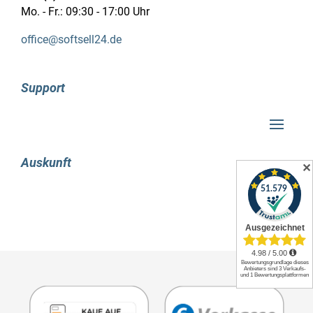
Mo. - Fr.: 09:30 - 17:00 Uhr
werden.
office@softsell24.de
Erweiterte Intel SpeedStep® Technologie
Die Erweiterte Intel SpeedStep® Technologie ist
eine fortschrittliche Funktionalität für die auf
Support
Mobilgeräten benötigte Kombination von hoher
Leistung bei einem möglichst niedrigen
Energieverbrauch. Die herkömmliche Intel
SpeedStep® Technologie schaltet die
Auskunft
✕
Spannung und die Frequenz je nach
Prozessorauslastung gleichzeitig zwischen
hohen und niedrigen Werten um. Die Erweiterte
Intel SpeedStep® Technologie baut auf dieser
Architektur auf und nutzt Designstrategien wie
Trennung zwischen Spannungs- und
Frequenzänderungen sowie Taktpartitionierung
und Wiederherstellung.