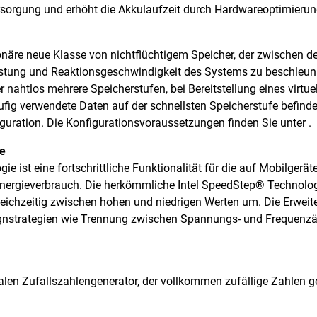
sorgung und erhöht die Akkulaufzeit durch Hardwareoptimierung
tionäre neue Klasse von nichtflüchtigem Speicher, der zwische
eistung und Reaktionsgeschwindigkeit des Systems zu beschleun
r nahtlos mehrere Speicherstufen, bei Bereitstellung eines virtu
äufig verwendete Daten auf der schnellsten Speicherstufe befinde
uration. Die Konfigurationsvoraussetzungen finden Sie unter .
ie
ie ist eine fortschrittliche Funktionalität für die auf Mobilger
Energieverbrauch. Die herkömmliche Intel SpeedStep® Technolog
eichzeitig zwischen hohen und niedrigen Werten um. Die Erweit
signstrategien wie Trennung zwischen Spannungs- und Frequenz
talen Zufallszahlengenerator, der vollkommen zufällige Zahlen g