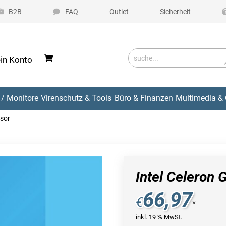
B2B
FAQ
Outlet
Sicherheit
in Konto
/ Monitore
Virenschutz & Tools
Büro & Finanzen
Multimedia & 
ssor
Intel Celeron
66,97
€
*
inkl. 19 % MwSt.