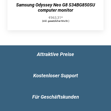
Verpackungsbreite: 595 mm
Samsung Odyssey Neo G8 S34BG850SU
Verpackungstiefe: 124 mm
computer monitor
Verpackungshöhe: 391 mm
€
963,31
*
Paketgewicht: 5,94 kg
(inkl. gesetzlicher MwSt.)
Nachhaltigkeit
Nachhaltigkeitszertifikate: ENERGY STAR
Sonstige Funktionen
Gewicht: 3,78 kg
Höhe: 323,6 mm
Attraktive Preise
Breite: 538,9 mm
Tiefe: 51,4 mm
Kostenloser Support
Für Geschäftskunden