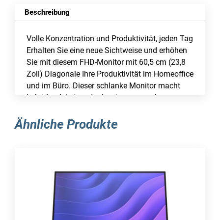
Beschreibung
Volle Konzentration und Produktivität, jeden Tag
Erhalten Sie eine neue Sichtweise und erhöhen
Sie mit diesem FHD-Monitor mit 60,5 cm (23,8
Zoll) Diagonale Ihre Produktivität im Homeoffice
und im Büro. Dieser schlanke Monitor macht
hybrides Arbeiten dank seines gestochen
scharfen Bildes und einfachen Designs
kinderleicht und produktiv.
Bildschirm
Ähnliche Produkte
Bildschirmdiagonale: 60,5 cm (23.8″)
Display-Auflösung: 1920 x 1080 Pixel
HD-Typ: Full HD
Natives Seitenverhältnis: 16:9
Bildschirmtechnologie: LCD
Panel-Typ: IPS
Typ der Hintergrundbeleuchtung: Seiten-LED
Helligkeit (typisch): 250 cd/m²