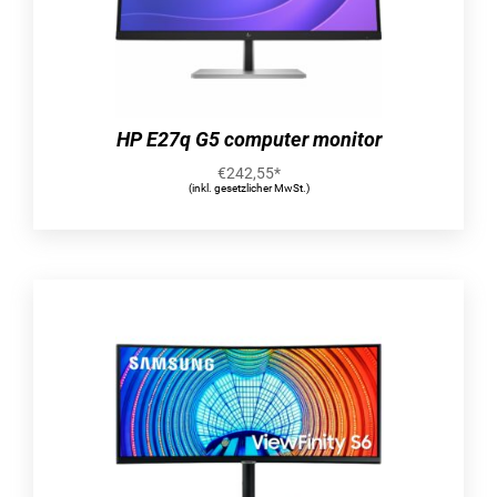
Reaktionszeit: 5 ms
Eigenschaft: Blendfreier Bildschirm
Bildschirmform: Flach
Kontrastverhältnis: 1000:1
Kontrastverhältnis (dynamisch): 8000000:1
HP E27q G5 computer monitor
Maximale Bildwiederholrate: 75 Hz
€
242,55
*
Bildwinkel, horizontal: 178°
(inkl. gesetzlicher MwSt.)
Bildwinkel, vertikal: 178°
Anzahl der Farben des Displays: 16,7 Millionen
Farben
Pixel Abstand: 0,27 x 0,27 mm
Pixeldichte: 93 ppi
Horizontaler Scanbereich: 30 – 86 kHz
Vertikaler Scanbereich: 48 – 75 Hz
Oberflächenhärte: 3H
RGB-Farbraum: NTSC
Farbskala: 72%
Leistungen
HP-Segment: Business