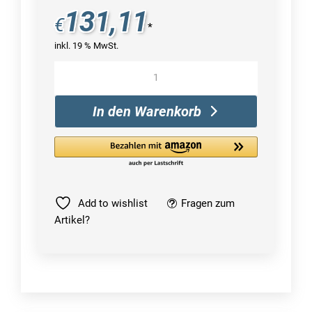
131,11
€
*
inkl. 19 % MwSt.
HP
P24
G5
In den Warenkorb
computer
monitor
Menge
Add to wishlist
Fragen zum
Artikel?