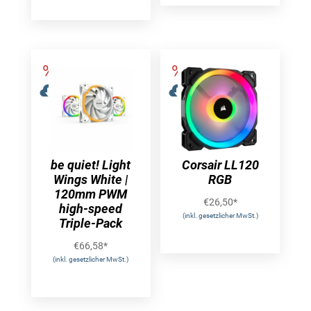
be quiet! Light
Corsair LL120
Wings White |
RGB
120mm PWM
€
26,50
*
high-speed
(inkl. gesetzlicher MwSt.)
Triple-Pack
€
66,58
*
(inkl. gesetzlicher MwSt.)