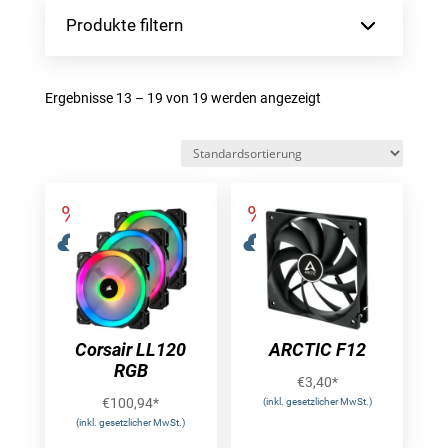
Produkte filtern
Ergebnisse 13 – 19 von 19 werden angezeigt
Corsair LL120
ARCTIC F12
RGB
€
3,40
*
€
100,94
*
(inkl. gesetzlicher MwSt.)
(inkl. gesetzlicher MwSt.)