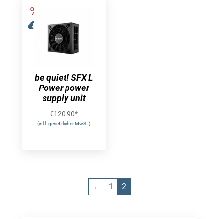
be quiet! SFX L
Power power
supply unit
€
120,90
*
(inkl. gesetzlicher MwSt.)
←
1
2