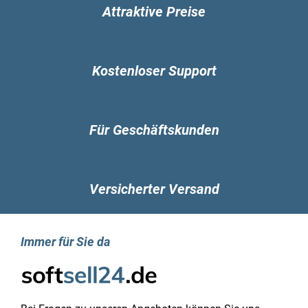
Attraktive Preise
Stromverbrauch (aus): 0,3 W
AC Eingangsspannung: 100 – 240 V
AC Eingangsfrequenz: 50 – 60 Hz
Systemanforderung
Kostenloser Support
Unterstützt Windows-Betriebssysteme: Windows
10, Windows 7, Windows 8.1
Unterstützte mobile Betriebssysteme: Android,
Windows 10 Mobile, iOS
Für Geschäftskunden
Betriebsbedingungen
Relative Luftfeuchtigkeit in Betrieb: 10 – 80%
Temperaturbereich bei Lagerung: 15 – 30 °C
Versicherter Versand
Gewicht und Abmessungen
Breite: 403 mm
Tiefe: 315 mm
Immer für Sie da
Höhe: 148 mm
Gewicht: 6,3 kg
Lieferumfang
Mitgelieferte Kabel: AC
Logistikdaten