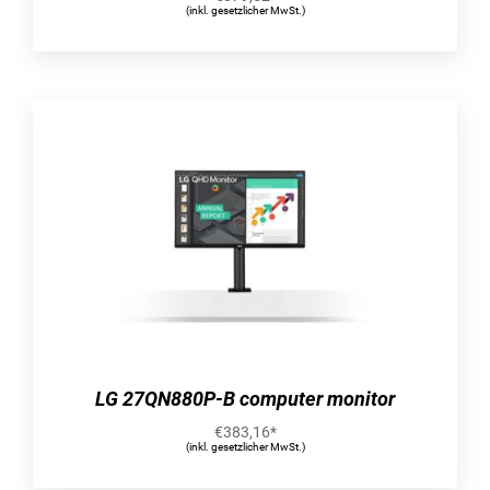
(inkl. gesetzlicher MwSt.)
Kopieren
Kopieren: Farbkopieren
Mehrfach-Kopie (max.): 99 Kopien
Verkleinerung/Vergrößerung: 25 – 400%
Eigenschaft: N-in-1 Kopie-Funktion
N-in-1 Kopie-Funktion (N=): 2
Scannen
Scannen: Farbscan
Optische Scan-Auflösung: 1200 x 2400 DPI
Maximaler Scanbereich: 216 x 297 mm
Scanner-Typ: Flachbettscanner
Scantechnologie: CIS
Eingabe Farbtiefe: 16 Bit
Ausgabe Farbtiefe: 8 Bit
Eingabe Graustufentiefe: 16 Bit
LG 27QN880P-B computer monitor
Ausgabe Graustufentiefe: 8 Bit
€
383,16
*
Merkmale
(inkl. gesetzlicher MwSt.)
Duplexfunktion: Drucken
Ein- und Ausgangskapazität