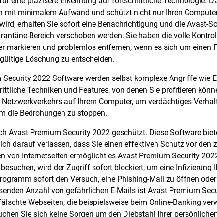
für eine präzisere Erkennung auf fortschrittliche Technologie. D
n mit minimalem Aufwand und schützt nicht nur Ihren Computer
wird, erhalten Sie sofort eine Benachrichtigung und die Avast-So
arantäne-Bereich verschoben werden. Sie haben die volle Kontro
her markieren und problemlos entfernen, wenn es sich um einen 
ndgültige Löschung zu entscheiden.
ecurity 2022 Software werden selbst komplexe Angriffe wie Expl
rittliche Techniken und Features, von denen Sie profitieren könn
Netzwerkverkehrs auf Ihrem Computer, um verdächtiges Verhalt
um die Bedrohungen zu stoppen.
h Avast Premium Security 2022 geschützt. Diese Software bietet 
sich darauf verlassen, dass Sie einen effektiven Schutz vor de
 von Internetseiten ermöglicht es Avast Premium Security 2022
besuchen, wird der Zugriff sofort blockiert, um eine Infizierun
Programm sofort den Versuch, eine Phishing-Mail zu öffnen oder
hsenden Anzahl von gefährlichen E-Mails ist Avast Premium Secu
fälschte Webseiten, die beispielsweise beim Online-Banking verwe
uchen Sie sich keine Sorgen um den Diebstahl Ihrer persönliche