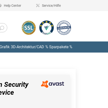
Help Center
Service/Hilfe
Grafik
3D-Architektur/CAD
% Sparpakete %
 Security
evice