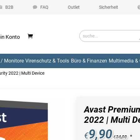
B2B
FAQ
Outlet
Sicherheit
in Konto
/ Monitore
Virenschutz & Tools
Büro & Finanzen
Multimedia & 
ity 2022 | Multi Device
Avast Premium
2022 | Multi D
9,90
€
*
€
34,90