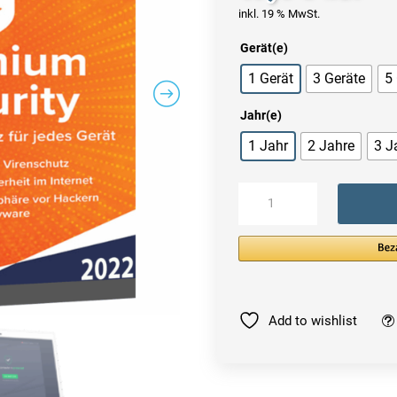
inkl. 19 % MwSt.
Gerät(e)
1 Gerät
3 Geräte
5
Jahr(e)
1 Jahr
2 Jahre
3 J
Avast
Premium
Security
2022
|
Multi
Device
Add to wishlist
Menge