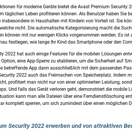
tionen für moderne Geräte bietet die Avast Premium Security 2
m täglichen Leben profitieren können. Als Benutzer haben Sie be
e insbesondere in Haushalten mit Kindern von Vorteil ist. Sie kö
f welche nicht. Die automatische Kategorisierung macht die Su
gen können mit nur wenigen Klicks vorgenommen werden. Es ist
enau festlegen, wie lange Ihr Kind das Smartphone oder den Co
y 2022 hat auch einige Features für die mobilen Lösungen entwi
e Option, eine App-Sperre zu etablieren, um die Sicherheit auf 
die betreffende App dann ausschließlich mit dem passenden Pas
Security 2022 auch das Freimachen von Speicherplatz. Indem m
t, profitiert man nicht nur von einer optimierten Leistung, son
 Apps. Und falls das Gerät verloren geht, demonstriert die mobi
Situation kann man alle Dateien über eine Ferndienstlöschung ent
ar komplett sperren, um sich zumindest über einen möglichen 
ium Security 2022 erwerben und von attraktiven Be