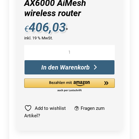
AX6000 AiMesh
wireless router
406,03
€
*
inkl. 19 % MwSt.
ASUS
RT-
AX89X
In den Warenkorb
AX6000
AiMesh
wireless
router
Menge
Add to wishlist
Fragen zum
Artikel?