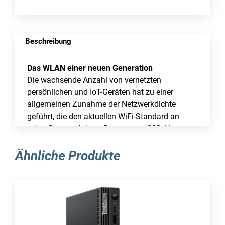
Beschreibung
Das WLAN einer neuen Generation
Die wachsende Anzahl von vernetzten
persönlichen und IoT-Geräten hat zu einer
allgemeinen Zunahme der Netzwerkdichte
geführt, die den aktuellen WiFi-Standard an
seine Grenzen bringt. Der neueste 802.11ax-
Standard bietet zukunftssichere Technologien,
eine höhere Netzwerkeffizienz, schnellere WLAN-
Ähnliche Produkte
Geschwindigkeiten, eine größere Abdeckung
und eine verbesserte Akkulaufzeit für
verbundene Geräte und bietet den Benutzern ein
wesentlich besseres Netzwerkerlebnis.
WLAN mit Lichtgeschwindigkeit
Der RT-AX89X ist ein 8×8 Dual-Band WLAN-