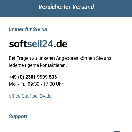
Der RT-AX89X verfügt über eine High-End-Quad-
Versicherter Versand
Core-CPU mit 2,2GHz, die leistungsstärker ist als
viele Desktop-Prozessoren. Mit seiner
unglaublichen Performance maximiert der RT-
Immer für Sie da
AX89X den Durchsatz für eine optimale
Netzwerkleistung, beschleunigt die USB-
Datenübertragung und vieles mehr.
Ein leistungsstarkes WLAN-System für das
Bei Fragen zu unseren Angeboten können Sie uns
ganze Haus. Genau wie Sie es sich vorstellen.
jederzeit gerne kontaktieren.
In den meisten Fällen reicht der RT-AX89X aus,
um Ihre gesamte Wohnfläche mit schnellem und
+49 (0) 2381 9999 506
zuverlässigem WLAN zu versorgen. Die WLAN-
Mo. - Fr.: 09:30 - 17:00 Uhr
Abdeckung kann allerdings durch zahlreiche
Faktoren beeinflusst werden – die
office@softsell24.de
Raumaufteilung, Baumaterialien und sogar das
Mobiliar! ASUS AiMesh ist ein innovatives neues
Router-Feature, das diese Probleme behebt: Es
Support
erstellt mit mehreren ASUS-Routern ein
vollständiges WLAN-Netzwerk im ganzen Haus.