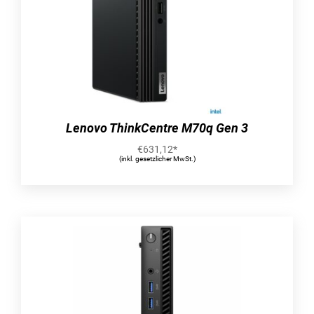
Router mit 1024-QAM für deutlich schnellere
drahtlose Verbindungen. Mit einer
Gesamtnetzwerkgeschwindigkeit von etwa
6000Mbit/s – 1148Mbit/s im 2,4 GHz-Band und
4804Mbit/s im 5 GHz-Band – ist der RT-AX89X
2,8x schneller als 4×4 Dual-Band-Router, die den
802.11ac-Standard nutzen.
Lenovo ThinkCentre M70q Gen 3
Entwickelt für Haushalte mit vielen Endgeräten
€
631,12
*
Mit einer revolutionären Kombination aus
(inkl. gesetzlicher MwSt.)
OFDMA- und MU-MIMO-Technologie bietet die
802.11ax-Technologie eine bis zu viermal
höhere Netzwerkkapazität und Effizienz in
Umgebungen mit starkem Netzwerkverkehr. Die
Vorgängergeneration, das 802.11ac-WiFi kann
nur ein Gerät gleichzeitig auf jedem
Netzwerkkanal verarbeiten, was eine ineffiziente
Nutzung der verfügbaren Bandbreite bedeutet.
Die OFDMA-Unterstützung im 802.11ax-WiFi-