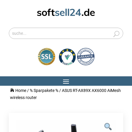
Home
/
% Sparpakete %
/ ASUS RT-AX89X AX6000 AiMesh
wireless router