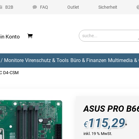
B2B
FAQ
Outlet
Sicherheit
in Konto
/ Monitore
Virenschutz & Tools
Büro & Finanzen
Multimedia & 
C D4-CSM
ASUS PRO B6
115,29
€
*
inkl. 19 % MwSt.