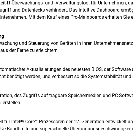
zeit-IT-Überwachungs- und -Verwaltungstool für Unternehmen, das
ugriff und Datenlecks verhindert. Das intuitive Dashboard ermö
 Unternehmen. Mit dem Kauf eines Pro-Mainboards erhalten Sie e
ng
berwachung und Steuerung von Geräten in ihren Unternehmensnet
aus der Ferne zu erleichtern
automatischer Aktualisierungen des neuesten BIOS, der Softwar
icht benötigt werden, und verbessert so die Systemstabilität und di
ration, des Zugriffs auf tragbare Speichermedien und PC-Soft
 erstellen
 für Intel® Core™ Prozessoren der 12. Generation entwickelt und
roße Bandbreite und superschnelle Übertragungsgeschwindigkeite