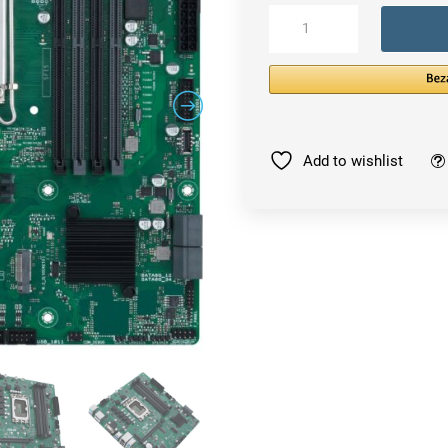
ASUS
PRO
B660M-
C
D4-
CSM
Menge
Add to wishlist