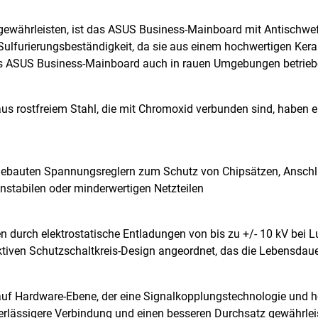
u gewährleisten, ist das ASUS Business-Mainboard mit Antischwe
Sulfurierungsbeständigkeit, da sie aus einem hochwertigen Ker
as ASUS Business-Mainboard auch in rauen Umgebungen betrie
us rostfreiem Stahl, die mit Chromoxid verbunden sind, haben e
ngebauten Spannungsreglern zum Schutz von Chipsätzen, Ansch
stabilen oder minderwertigen Netzteilen
durch elektrostatische Entladungen von bis zu +/- 10 kV bei L
tiven Schutzschaltkreis-Design angeordnet, das die Lebensdau
uf Hardware-Ebene, der eine Signalkopplungstechnologie und ho
erlässigere Verbindung und einen besseren Durchsatz gewährleis