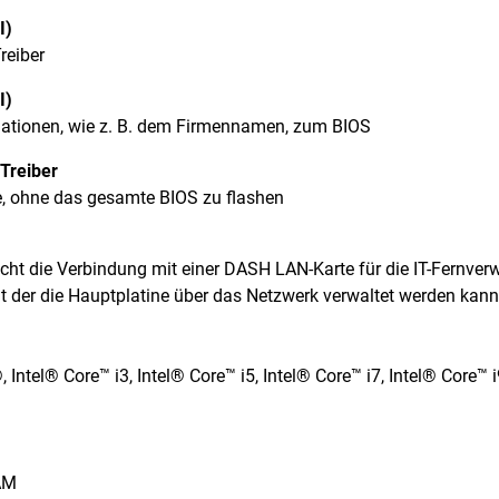
I)
reiber
I)
ationen, wie z. B. dem Firmennamen, zum BIOS
Treiber
e, ohne das gesamte BIOS zu flashen
cht die Verbindung mit einer DASH LAN-Karte für die IT-Fernve
it der die Hauptplatine über das Netzwerk verwaltet werden kan
 Intel® Core™ i3, Intel® Core™ i5, Intel® Core™ i7, Intel® Core™
1
RAM