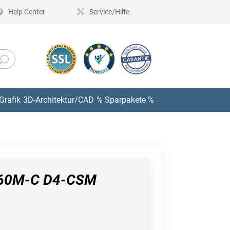
Help Center
Service/Hilfe
Grafik
3D-Architektur/CAD
% Sparpakete %
60M-C D4-CSM